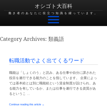
オシゴト大百科
働き者のあなたに役立つ知識を綴っています。
Skip to content
Category Archives:
類義語
転職活動でよく出てくるワード
職能は「しょくのう」と読み、ある仕事や自分に課された
役目を遂行できる能力のことを指しています。 企業によっ
ては基本給とは別に職能給という賃金制度が設けられ、あ
る能力を有しているか、または仕事を遂行できる資質があ
るというこ …
Continue reading this article →